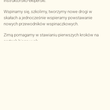
instruktorsko-ekiperski.
Wspinamy się, szkolimy, tworzymy nowe drogi w
skałach a jednocześnie wspieramy powstawanie
nowych przewodników wspinaczkowych.
Zimą pomagamy w stawianiu pierwszych kroków na
nartach biegowych.
WYJAZDY WSPINACZKOWE
GALERIA ZDJĘĆ